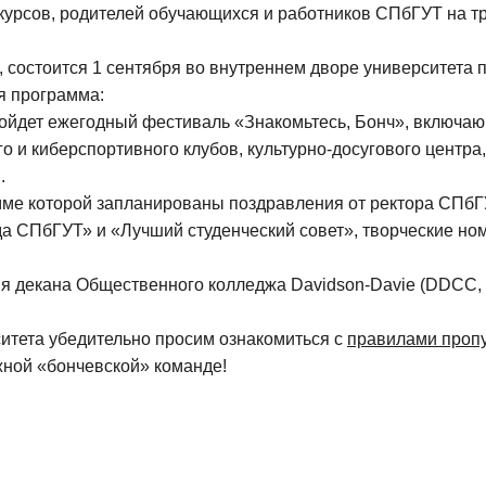
курсов, родителей обучающихся и работников СПбГУТ на т
состоится 1 сентября во внутреннем дворе университета по 
я программа:
ройдет ежегодный фестиваль «Знакомьтесь, Бонч», включаю
го и киберспортивного клубов, культурно-досугового центр
.
мме которой запланированы поздравления от ректора СПбГУТ
да СПбГУТ» и «Лучший студенческий совет», творческие н
ция декана Общественного колледжа Davidson-Davie (DDCC
итета убедительно просим ознакомиться с
правилами проп
жной «бончевской» команде!