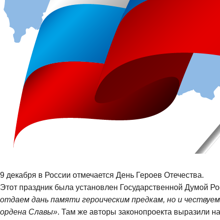
9 декабря
в
России
отмечается
День Героев Отечества
.
Этот праздник
была установлен Государственной Думой Р
отдае
м дань памяти героическим предкам, но и чествуе
ордена Славы»
. Там же авторы законопроекта выра
зи
ли н