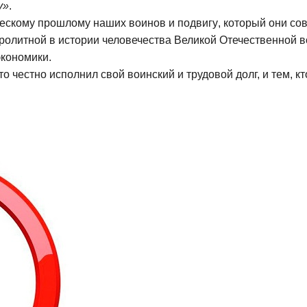
у
»
.
ческому
прошлому
наших воинов
и подвиг
у
,
который они со
ролитной в истории человечества Великой Отечественной 
экономики.
кто
честно
исполнил свой воинский
и трудовой
долг, и тем, 