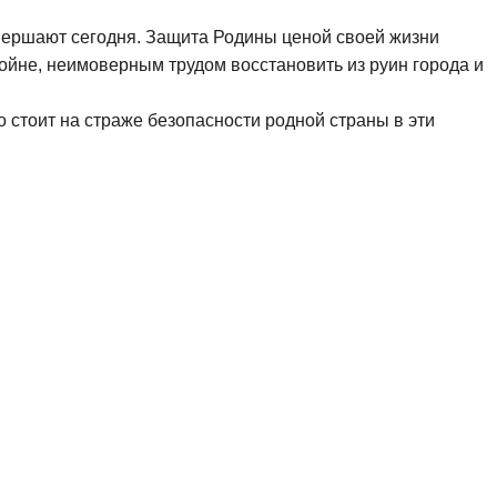
вершают сегодня
.
З
ащит
а
Родин
ы ценой своей жизни
войне,
неимоверным трудом
восстанови
ть
из руин города и
кто стоит на страже безопасности родной страны
в эти