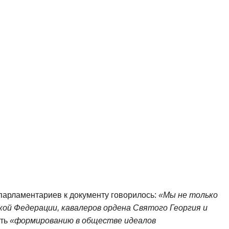
 парламентариев к документу говорилось:
«М
ы не только
кой Федерации, кавалеров ордена Святого Георгия и
ать
«формированию в обществе идеалов