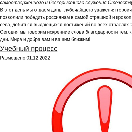
самоотверженного и бескорыстного служения Отечеств
В этот день мы отдае
м дань
глубочайшего
уважения
герои
позволили победить россиянам
в самой страшной и кровоп
села, доби
ться
выдающихся достижений в
о всех отраслях 
Сегодня мы говорим искренние
слова благодарности
тем
, 
дни.
Мира и добра вам и вашим близким!
Учебный процесс
Размещено
01.12.2022